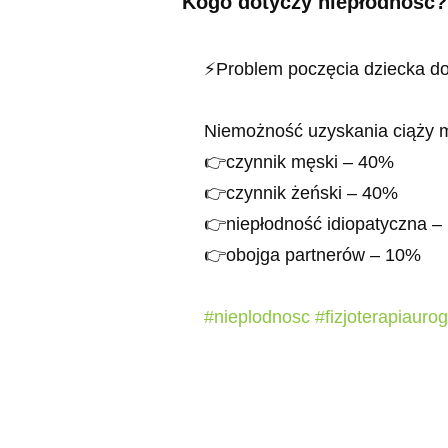
Kogo dotyczy niepłodność?
⚡Problem poczęcia dziecka d
Niemożność uzyskania ciąży 
👉czynnik męski – 40%
👉czynnik żeński – 40%
👉niepłodność idiopatyczna 
👉obojga partnerów – 10%
#nieplodnosc
#fizjoterapiauro