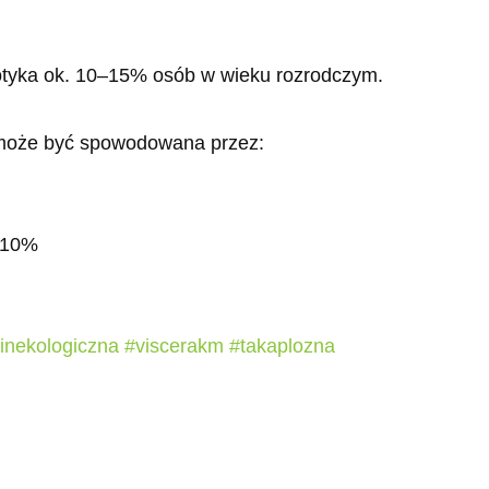
otyka ok. 10–15% osób w wieku rozrodczym.
może być spowodowana przez:
– 10%
ginekologiczna
#viscerakm
#takaplozna