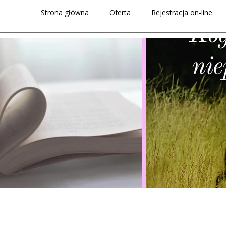
Strona główna
Oferta
Rejestracja on-line
Płodność
Ciąża
Po porodzie
Uroginekologia
Fizjoterapia anorektalna
Dno miednicy w pediatrii
Dno miednicy mężczyzn
Terapia czaszkowo-krzyżowa
Blizna